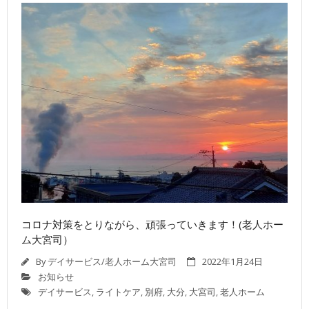
コロナ対策をとりながら、頑張っていきます！(老人ホー
ム大宮司）
By
デイサービス/老人ホーム大宮司
2022年1月24日
お知らせ
デイサービス
,
ライトケア
,
別府
,
大分
,
大宮司
,
老人ホーム