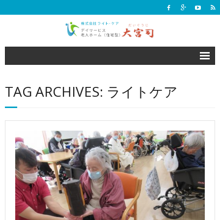
デイサービス
TAG ARCHIVES: ライトケア
老人ホーム
施設情報
Q&A
見学・体験利用